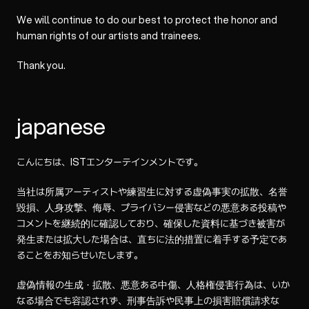
We will continue to do our best to protect the honor and
human rights of our artists and trainees.
Thank you.
japanese
こんにちは、ISTエンターテインメントです。
当社は所属アーティストや練習生に対する虚偽事実の拡散、名誉
毀損、人身攻撃、侮辱、プライバシー侵害などの悪意ある投稿や
コメントを継続的に確認しており、確保した資料に基づき被害が
発生または拡大した場合は、直ちに法的措置に着手する予定であ
ることをお知らせいたします。
虚偽情報の生成・拡散、悪意ある中傷、人格権侵害行為は、いか
なる場合でも容認されず、刑事告訴や民事上の損害賠償請求な