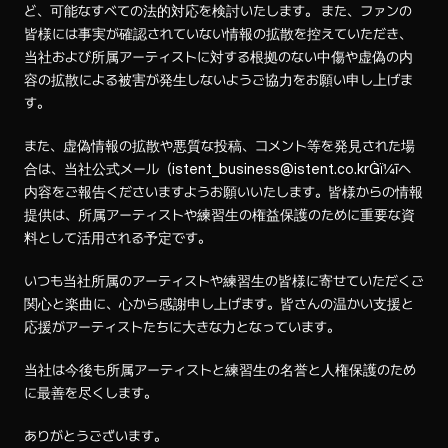
ど、可能なすべての法的対応を検討いたします。 また、ファンの
皆様には事実が確認されていない情報の拡散を控えていただき、
当社および所属アーティストに対する根拠のない中傷や虚偽の内
容の拡散による被害が発生しないようご協力をお願い申し上げま
す。
また、虚偽情報の拡散や悪質な投稿、コメント等を発見された場
合は、当社公式メール（istent_business@istent.co.krĠï¼īへ
内容をご報告くださいますようお願いいたします。皆様からの情報
提供は、所属アーティストや練習生の権益保護のために重要な資
料として活用される予定です。
いつも当社所属のアーティストや練習生の皆様に寄せていただくご
関心と楽曲に、心から感謝申し上げます。皆さんの温かい支援と
応援がアーティストたちに大きな力となっています。
当社は今後も所属アーティストと練習生の名誉と人権保護のため
に最善を尽くします。
ありがとうございます。